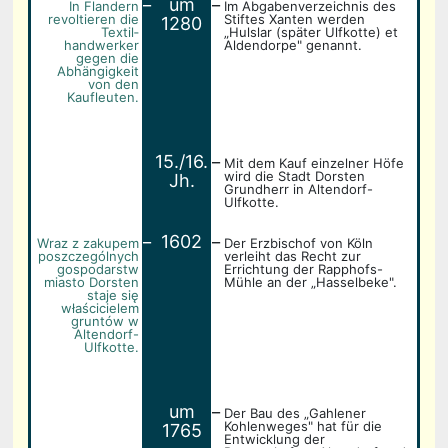
um
In Flandern
Im Abgabenverzeichnis des
revoltieren die
Stiftes Xanten werden
1280
Textil­
„Hulslar (später Ulfkotte) et
handwerker
Aldendorpe" genannt.
gegen die
Abhängigkeit
von den
Kaufleuten.
_
15./16.
Mit dem Kauf einzelner Höfe
wird die Stadt Dorsten
Jh.
Grundherr in Altendorf-
Ulfkotte.
_
_
1602
Wraz z zakupem
Der Erzbischof von Köln
poszczególnych
verleiht das Recht zur
gospodarstw
Errichtung der Rapphofs-
miasto Dorsten
Mühle an der „Hasselbeke".
staje się
właścicielem
gruntów w
Altendorf-
Ulfkotte.
_
um
Der Bau des „Gahlener
Kohlenweges" hat für die
1765
Entwicklung der