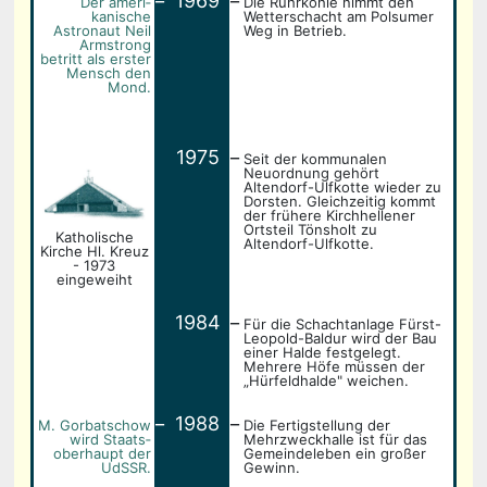
1969
Der ameri­
Die Ruhrkohle nimmt den
kanische
Wetterschacht am Polsumer
Astronaut Neil
Weg in Betrieb.
Armstrong
betritt als erster
Mensch den
Mond.
_
1975
Seit der kommunalen
Neuordnung gehört
Altendorf-Ulfkotte wieder zu
Dorsten. Gleichzeitig kommt
der frühere Kirchhellener
Ortsteil Tönsholt zu
Katholische
Altendorf-Ulfkotte.
Kirche Hl. Kreuz
- 1973
eingeweiht
_
1984
Für die Schachtanlage Fürst-
Leopold-Baldur wird der Bau
einer Halde festgelegt.
Mehrere Höfe müssen der
„Hürfeldhalde" weichen.
_
_
1988
M. Gorbatschow
Die Fertigstellung der
wird Staats­
Mehrzweckhalle ist für das
oberhaupt der
Gemeindeleben ein großer
UdSSR.
Gewinn.