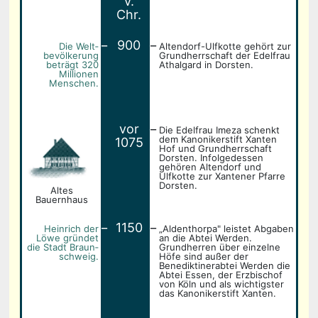
v.
Chr.
_
_
900
Die Welt­
Altendorf-Ulfkotte gehört zur
bevölkerung
Grundherrschaft der Edelfrau
beträgt 320
Athalgard in Dorsten.
Millionen
Menschen.
_
vor
Die Edelfrau Imeza schenkt
dem Kanonikerstift Xanten
1075
Hof und Grundherrschaft
Dorsten. Infolgedessen
gehören Altendorf und
Ulfkotte zur Xantener Pfarre
Dorsten.
Altes
Bauernhaus
_
_
1150
Heinrich der
„Aldenthorpa" leistet Abgaben
Löwe gründet
an die Abtei Werden.
die Stadt Braun­
Grundherren über einzelne
schweig.
Höfe sind außer der
Benediktinerabtei Werden die
Abtei Essen, der Erzbischof
von Köln und als wichtigster
das Kanonikerstift Xanten.
_
_