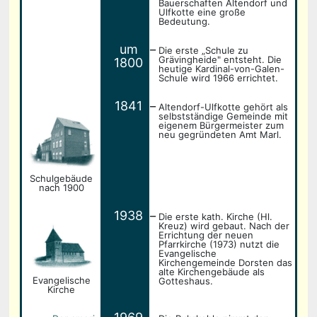
Bauerschaften Altendorf und
Ulfkotte eine große
Bedeutung.
_
um
Die erste „Schule zu
Grävingheide" entsteht. Die
1800
heutige Kardinal-von-Galen-
Schule wird 1966 errichtet.
_
1841
Altendorf-Ulfkotte gehört als
selbstständige Gemeinde mit
eigenem Bürgermeister zum
neu gegründeten Amt Marl.
Schul­gebäude
nach 1900
_
1938
Die erste kath. Kirche (Hl.
Kreuz) wird gebaut. Nach der
Errichtung der neuen
Pfarrkirche (1973) nutzt die
Evangelische
Kirchengemeinde Dorsten das
alte Kirchengebäude als
Evangelische
Gotteshaus.
Kirche
_
_